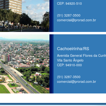
CEP: 94920-510
(51) 3287-3500
comercial@prorad.com.br
Cachoeirinha/RS
Avenida General Flores da Cunh
Vila Santo Ângelo
CEP: 94910-000
(51) 3287-3500
comercial@prorad.com.br