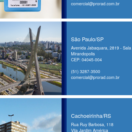
comercial@prorad.com.br
São Paulo/SP
Avenida Jabaquara, 2819 - Sala
Mirandopolis
CEP: 04045-004
(51) 3287-3500
comercial@prorad.com.br
Cachoeirinha/RS
Rua Ruy Barbosa, 118
Vila Jardim América